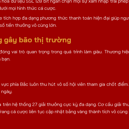
 hóa dữ liệu SSL 128 bit ngăn chặn mọi sự xâm nhập trái phé
dưới mọi hình thức cá cược.
e tích hợp đa dạng phương thức thanh toán hiện đại giúp ngườ
số tiền thưởng vô cùng lớn.
g gây bão thị trường
đóng vai trò quan trọng trong quá trình làm giàu. Thương h
 bạn.
vực phía Bắc luôn thu hút vô số hội viên tham gia chốt điể
 ngày.
 trên hệ thống 27 giải thưởng cực kỳ đa dạng. Cơ cấu giải t
Trang cá cược liên tục cập nhật bảng vàng thành tích vô cùng