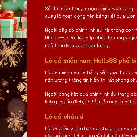
Số đề miền trung được nhiều web tổng hợ
quay lô hoạt động nên bảng kết quả luôn
Ngoài dãy số chính, nhiều hệ thống còn h
Nhờ lượng dữ liệu cập nhật thường xuyên
quả theo khu vực miền trung.
Lô đề miền nam Hello88 phổ bi
Lô đề miền nam là bảng kết quả được cập
nên lượng thông tin hiển thị rất phong ph
Ngoài bảng kết quả chính, nhiều trang 
lịch quay ổn định, lô đề miền nam trở th
Lô đề châu á
Lô đề châu á thu hút sự chú ý nhờ sự đ
dãy số theo lịch quay cố định của từng qu