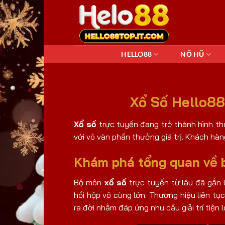
Bỏ
qua
nội
dung
HELLO88
NỔ HŨ
Xổ Số Hello88
Xổ số
trực tuyến đang trở thành hình thức
với vô vàn phần thưởng giá trị. Khách h
Khám phá tổng quan về 
Bộ môn
xổ số
trực tuyến từ lâu đã gắn 
hồi hộp vô cùng lớn. Thương hiệu liên tụ
ra đời nhằm đáp ứng nhu cầu giải trí tiện 