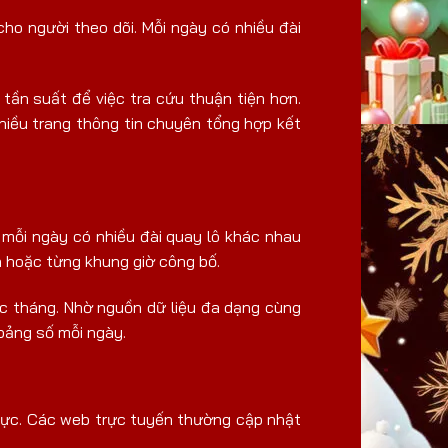
ho người theo dõi. Mỗi ngày có nhiều đài
 tần suất để việc tra cứu thuận tiện hơn.
hiều trang thông tin chuyên tổng hợp kết
 mỗi ngày có nhiều đài quay lô khác nhau
h hoặc từng khung giờ công bố.
c tháng. Nhờ nguồn dữ liệu đa dạng cùng
 bảng số mỗi ngày.
vực. Các web trực tuyến thường cập nhật