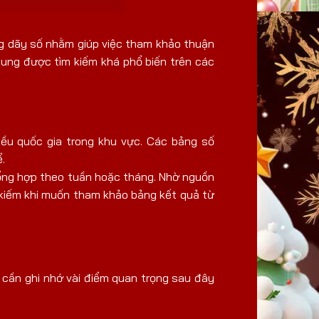
ừng dãy số nhằm giúp việc tham khảo thuận
 dung được tìm kiếm khá phổ biến trên các
iều quốc gia trong khu vực. Các bảng số
.
 tổng hợp theo tuần hoặc tháng. Nhờ nguồn
 kiếm khi muốn tham khảo bảng kết quả từ
n cần ghi nhớ vài điểm quan trọng sau đây