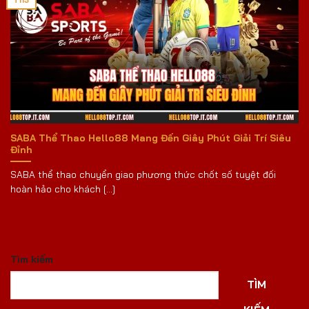
Th3
SABA Thể Thao Hello88 Mang Đến Giây Phút Giải Trí Siêu
Đỉnh
SABA thể thao chuyển giao phương thức chốt số tuyệt đối
hoàn hảo cho khách [...]
Tìm kiếm
TÌM