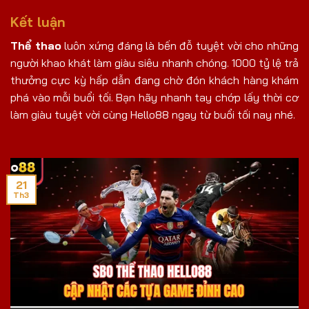
Kết luận
Thể thao
luôn xứng đáng là bến đỗ tuyệt vời cho những
người khao khát làm giàu siêu nhanh chóng. 1000 tỷ lệ trả
thưởng cực kỳ hấp dẫn đang chờ đón khách hàng khám
phá vào mỗi buổi tối. Bạn hãy nhanh tay chớp lấy thời cơ
làm giàu tuyệt vời cùng Hello88 ngay từ buổi tối nay nhé.
21
Th3