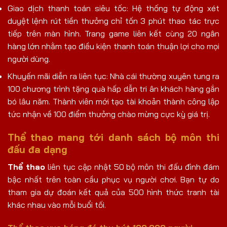
Giao dịch thanh toán siêu tốc: Hệ thống tự động xét
duyệt lệnh rút tiền thưởng chỉ tốn 3 phút thao tác trực
tiếp trên màn hình. Trang game liên kết cùng 20 ngân
hàng lớn nhằm tạo điều kiện thanh toán thuận lợi cho mọi
người dùng.
Khuyến mãi diễn ra liên tục: Nhà cái thường xuyên tung ra
100 chương trình tặng quà hấp dẫn tri ân khách hàng gắn
bó lâu năm. Thành viên mới tạo tài khoản thành công lập
tức nhận về 100 điểm thưởng chào mừng cực kỳ giá trị.
Thể thao mang tới danh sách bộ môn thi
đấu đa dạng
Thể thao
liên tục cập nhật 50 bộ môn thi đấu đình đám
bậc nhất trên toàn cầu phục vụ người chơi. Bạn tự do
tham gia dự đoán kết quả của 500 hình thức tranh tài
khác nhau vào mỗi buổi tối.