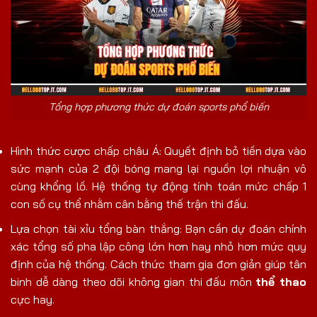
Tổng hợp phương thức dự đoán sports phổ biến
Hình thức cược chấp châu Á: Quyết định bỏ tiền dựa vào
sức mạnh của 2 đội bóng mang lại nguồn lợi nhuận vô
cùng khổng lồ. Hệ thống tự động tính toán mức chấp 1
con số cụ thể nhằm cân bằng thế trận thi đấu.
Lựa chọn tài xỉu tổng bàn thắng: Bạn cần dự đoán chính
xác tổng số pha lập công lớn hơn hay nhỏ hơn mức quy
định của hệ thống. Cách thức tham gia đơn giản giúp tân
binh dễ dàng theo dõi không gian thi đấu môn
thể thao
cực hay.