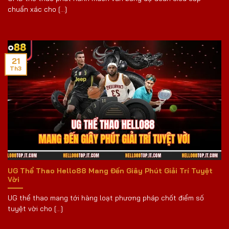
chuẩn xác cho [...]
21
Th3
UG Thể Thao Hello88 Mang Đến Giây Phút Giải Trí Tuyệt
Vời
UG thể thao mang tới hàng loạt phương pháp chốt điểm số
tuyệt vời cho [...]