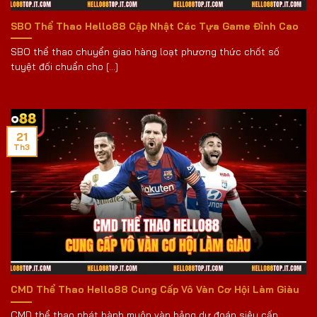
SBO Thể Thao Hello88 Cập Nhật Các Tựa Game Đỉnh Cao
SBO thể thao chuyển giao hàng loạt phương thức chốt số
tuyệt đối chuẩn cho [...]
21
Th3
CMD Thể Thao Hello88 Cung Cấp Vô Vàn Cơ Hội Làm Giàu
CMD thể thao phát hành muôn vàn bảng dự đoán siêu cấp