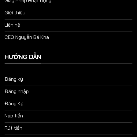
Giấy Phép Hoạt động
Giới thiệu
Liên hệ
CEO Nguyễn Bá Khá
HƯỚNG DẪN
Đăng ký
Đăng nhập
Đăng Ký
Nạp tiền
Rút tiền