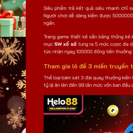
Siêu phẩm trả kết quả siêu nhanh chỉ s
Người chơi dễ dàng kiếm được 5000000 đ
ngắn.
Trang game thiết kế sẵn bảng thống kê 
mục
SW xổ số
tung ra 5 mức cược đa dạ
tức nhận ngay 100000 đồng tiền thưởng 
Tham gia lô đề 3 miền truyền 
Thể loại bám sát 3 đài quay thưởng kiến t
tỷ lệ ăn lên đến 99 lần mức vốn ban đầu d