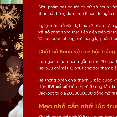
Siêu phẩm bắt nguồn từ xứ sở chùa vàng
thức bắt bóng dựa theo 6 con đề ngẫu nhi
Tỷ lệ hoàn trả vốn đạt mức 2 phần trăm 
xổ số
phát sóng trực tiếp diễn biến từ t
10 cửa cược phong phú mang lại phần tră
Chốt số Keno với cơ hội trúng 
Tựa game lựa chọn ngẫu nhiên 20 quả b
Hello88 chỉ mất 10 phút chờ đợi nhằm biế
Hệ thống phân chia thành 5 bậc cược kh
diện
SW xổ số
hiển thị rõ 10 quy tắc t
Jackpot trị giá 2000000000 đồng mở ra h
Mẹo nhỏ cần nhớ lúc tru
Khách hàng ghi nhớ 10 lưu ý quan trọng n