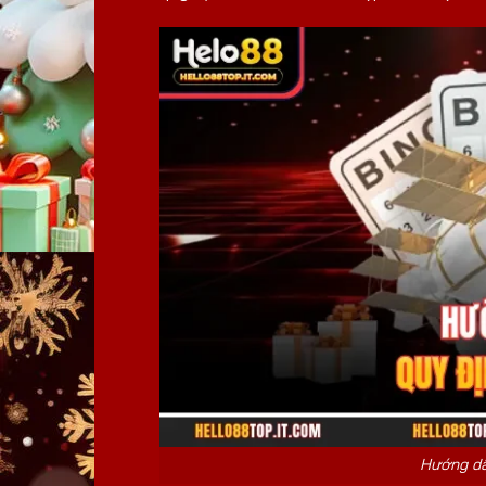
Hướng dẫ