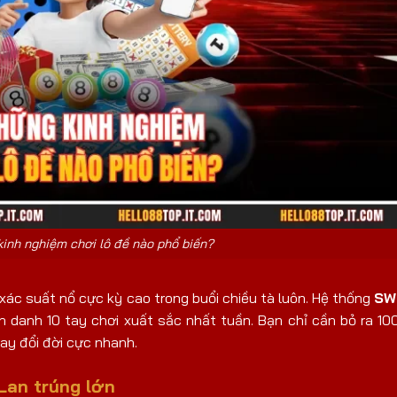
inh nghiệm chơi lô đề nào phổ biến?
 xác suất nổ cực kỳ cao trong buổi chiều tà luôn. Hệ thống
SW
 danh 10 tay chơi xuất sắc nhất tuần. Bạn chỉ cần bỏ ra 1
ay đổi đời cực nhanh.
Lan trúng lớn