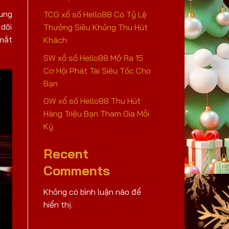
cung
TCG xổ số Hello88 Có Tỷ Lệ
 dõi
Thưởng Siêu Khủng Thu Hút
 mắt
Khách
SW xổ số Hello88 Mở Ra 15
Cơ Hội Phát Tài Siêu Tốc Cho
Bạn
GW xổ số Hello88 Thu Hút
Hàng Triệu Bạn Tham Gia Mỗi
Kỳ
Recent
Comments
Không có bình luận nào để
hiển thị.