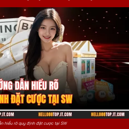
n hiểu rõ quy định đặt cược tại SW