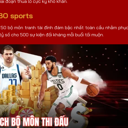
ai đoạn thua lỗ cực kỳ khó khăn.
BO sports
t 50 bộ môn tranh tài đình đám bậc nhất toàn cầu nhằm phục
ỷ số cho 500 sự kiện đối kháng mỗi buổi tối muộn.