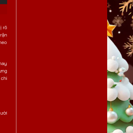
ị rõ
trận
theo
 hay
ưng
 chi
ười