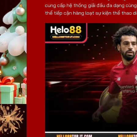
cung cấp hệ thống giải đấu đa dạng cùng 
thể tiếp cận hàng loạt sự kiện thể thao di