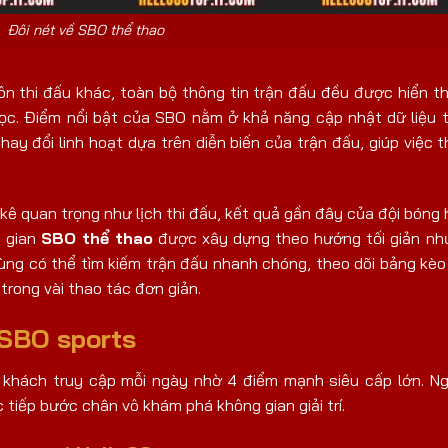
Đôi nét về SBO thể thao
n thi đấu khác, toàn bộ thông tin trận đấu đều được hiển th
học. Điểm nổi bật của SBO nằm ở khả năng cập nhật dữ liệu 
hay đổi linh hoạt dựa trên diễn biến của trận đấu, giúp việc 
kê quan trọng như lịch thi đấu, kết quả gần đây của đội bóng
g gian
SBO thể thao
được xây dựng theo hướng tối giản nh
ùng có thể tìm kiếm trận đấu nhanh chóng, theo dõi bảng kèo
 trong vài thao tác đơn giản.
 SBO sports
khách truy cập mỗi ngày nhờ 4 điểm mạnh siêu cấp lớn. Ng
 tiếp bước chân vô khám phá không gian giải trí.