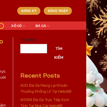
ĐĂNG KÝ
ĐĂNG NHẬP
XỔ SỐ
ĐÁ GÀ
o
Tìm kiếm
TÌM
KIẾM
rực
Recent Posts
gười
AOG Đá Gà Mang Lại Khoản
Thưởng Khổng Lồ Tại Hello88
WS168 Đá Gà Trực Tiếp Kịch
hằm
Tính Tại Nhà Cái Hello88