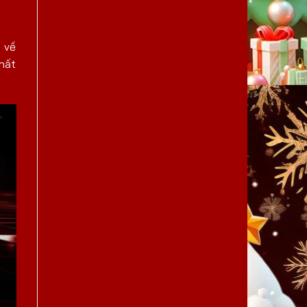
n về
nhất