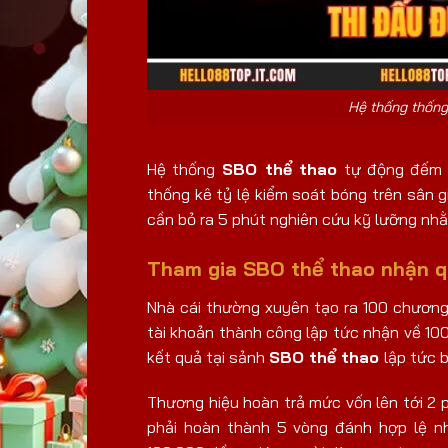
Hệ thống thống 
Hệ thống
SBO thể thao
tự động đếm s
thống kê tỷ lệ kiểm soát bóng trên sân g
cần bỏ ra 5 phút nghiên cứu kỹ lưỡng nhằ
Tham gia SBO thể thao nhận q
Nhà cái thường xuyên tạo ra 100 chương t
tài khoản thành công lập tức nhận về 10
kết quả tại sảnh
SBO thể thao
lập tức 
Thương hiệu hoàn trả mức vốn lên tới 2
phải hoàn thành 5 vòng đánh hợp lệ nhằ