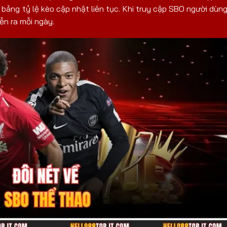
bảng tỷ lệ kèo cập nhật liên tục. Khi truy cập SBO người dùn
ễn ra mỗi ngày.