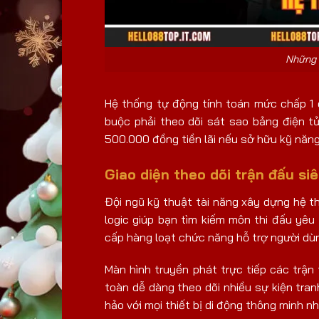
Những 
Hệ thống tự động tính toán mức chấp 1 
buộc phải theo dõi sát sao bảng điện t
500.000 đồng tiền lãi nếu sở hữu kỹ năng
Giao diện theo dõi trận đấu si
Đội ngũ kỹ thuật tài năng xây dựng hệ th
logic giúp bạn tìm kiếm môn thi đấu yêu
cấp hàng loạt chức năng hỗ trợ người dù
Màn hình truyền phát trực tiếp các trận 
toàn dễ dàng theo dõi nhiều sự kiện tran
hảo với mọi thiết bị di động thông minh n