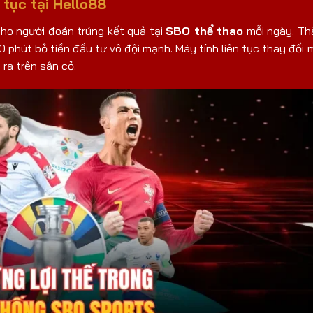
 tục tại Hello88
ho người đoán trúng kết quả tại
SBO thể thao
mỗi ngày. Th
0 phút bỏ tiền đầu tư vô đội mạnh. Máy tính liên tục thay đổi
 ra trên sân cỏ.