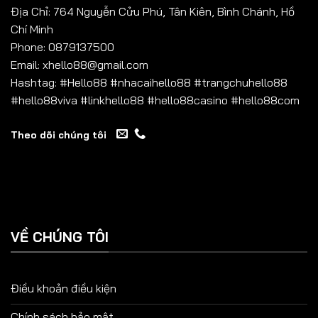
Địa Chỉ: 764 Nguyễn Cửu Phú, Tân Kiên, Bình Chánh, Hồ
Chí Minh
Phone: 0879137500
Email:
xhello88@gmail.com
Hashtag: #Hello88 #nhacaihello88 #trangchuhello88
#hello88viva #linkhello88 #hello88casino #hello88com
Theo dõi chúng tôi
VỀ CHÚNG TÔI
Điều khoản điều kiện
Chính sách bảo mật