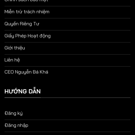
Miễn trừ trách nhiệm
Quyền Riêng Tư
Giấy Phép Hoạt động
Giới thiệu
Liên hệ
CEO Nguyễn Bá Khá
HƯỚNG DẪN
Đăng ký
Đăng nhập