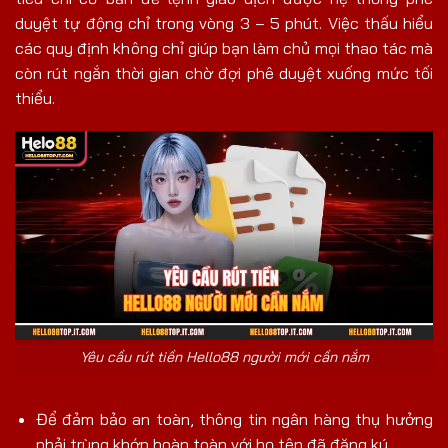
duyệt tự động chỉ trong vòng 3 – 5 phút. Việc thấu hiểu
các quy định không chỉ giúp bạn làm chủ mọi thao tác mà
còn rút ngắn thời gian chờ đợi phê duyệt xuống mức tối
thiểu.
Yêu cầu rút tiền Hello88 người mới cần nắm
Để đảm bảo an toàn, thông tin ngân hàng thụ hưởng
phải trùng khớp hoàn toàn với họ tên đã đăng ký.