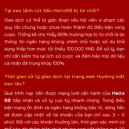
Tại sao lệnh rút tiền Hello88 bị từ chối?
Giao dịch có thể bị gián đoạn nếu hội viên vi phạm các
quy tắc chung hoặc chưa hoàn thành đủ điều kiện vòng
cược. Thống kê cho thấy 90% trường hợp bị từ chối là do
thông tin ngân hàng không chính chủ hoặc số dư khả
dụng thấp hơn mức tối thiểu 100.000 VNĐ. Để xử lý, bạn
chỉ cần kiểm tra lại lịch sử cược và đảm bảo mọi dữ liệu
cá nhân đã trùng khớp 100%.
Thời gian xử lý giao dịch tại trang web thường mất
bao lâu?
Quá trình nạp tiền được mạng lưới vận hành của
Hello
88
tiếp nhận và xử lý cực kỳ nhanh chóng. Trong điều
kiện mạng ổn định và ngân hàng không bảo trì, dòng tiền
sẽ được cập nhật về tài khoản của bạn chỉ sau 3 – 5
phút. Đối với các khoản thưởng lớn, thời gian xác minh có
thể kéo dài thêm một chút nhưng cam kết không quá 30