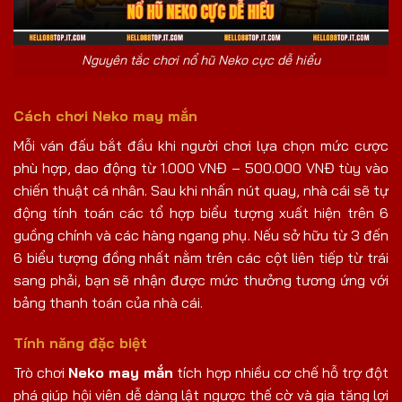
Nguyên tắc chơi nổ hũ Neko cực dễ hiểu
Cách chơi Neko may mắn
Mỗi ván đấu bắt đầu khi người chơi lựa chọn mức cược
phù hợp, dao động từ 1.000 VNĐ – 500.000 VNĐ tùy vào
chiến thuật cá nhân. Sau khi nhấn nút quay, nhà cái sẽ tự
động tính toán các tổ hợp biểu tượng xuất hiện trên 6
guồng chính và các hàng ngang phụ. Nếu sở hữu từ 3 đến
6 biểu tượng đồng nhất nằm trên các cột liên tiếp từ trái
sang phải, bạn sẽ nhận được mức thưởng tương ứng với
bảng thanh toán của nhà cái.
Tính năng đặc biệt
Trò chơi
Neko may mắn
tích hợp nhiều cơ chế hỗ trợ đột
phá giúp hội viên dễ dàng lật ngược thế cờ và gia tăng lợi