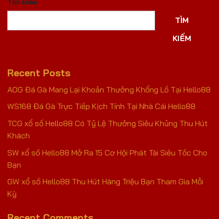
Tìm kiếm
TÌM
KIẾM
Recent Posts
AOG Đá Gà Mang Lại Khoản Thưởng Khổng Lồ Tại Hello88
WS168 Đá Gà Trực Tiếp Kịch Tính Tại Nhà Cái Hello88
TCG xổ số Hello88 Có Tỷ Lệ Thưởng Siêu Khủng Thu Hút
Khách
SW xổ số Hello88 Mở Ra 15 Cơ Hội Phát Tài Siêu Tốc Cho
Bạn
GW xổ số Hello88 Thu Hút Hàng Triệu Bạn Tham Gia Mỗi
Kỳ
Recent Comments