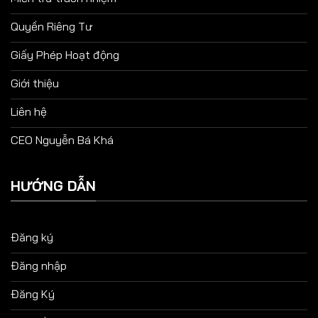
Quyền Riêng Tư
Giấy Phép Hoạt động
Giới thiệu
Liên hệ
CEO Nguyễn Bá Khá
HƯỚNG DẪN
Đăng ký
Đăng nhập
Đăng Ký