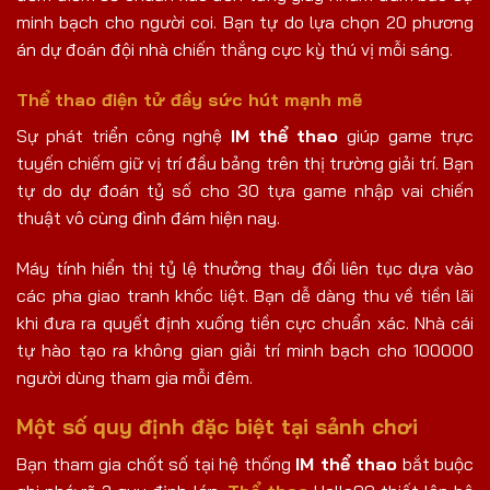
minh bạch cho người coi. Bạn tự do lựa chọn 20 phương
án dự đoán đội nhà chiến thắng cực kỳ thú vị mỗi sáng.
Thể thao điện tử đầy sức hút mạnh mẽ
Sự phát triển công nghệ
IM thể thao
giúp game trực
tuyến chiếm giữ vị trí đầu bảng trên thị trường giải trí. Bạn
tự do dự đoán tỷ số cho 30 tựa game nhập vai chiến
thuật vô cùng đình đám hiện nay.
Máy tính hiển thị tỷ lệ thưởng thay đổi liên tục dựa vào
các pha giao tranh khốc liệt. Bạn dễ dàng thu về tiền lãi
khi đưa ra quyết định xuống tiền cực chuẩn xác. Nhà cái
tự hào tạo ra không gian giải trí minh bạch cho 100000
người dùng tham gia mỗi đêm.
Một số quy định đặc biệt tại sảnh chơi
Bạn tham gia chốt số tại hệ thống
IM thể thao
bắt buộc