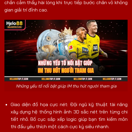
chắn cảm thấy hài lòng khi trực tiếp bước chân vô không
gian giải trí đỉnh cao.
Những yếu tố nổi bật giúp IM thu hút người tham gia
Giao diện đồ họa cực nét: Đội ngũ kỹ thuật tài năng
xây dựng hệ thống hình ảnh 3D sắc nét trên từng chi
tiết nhỏ. Bố cục sắp xếp logic giúp bạn tìm kiếm môn
thi đấu yêu thích một cách cực kỳ siêu nhanh.