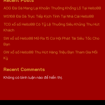
Recent Posts
AOG Đá Gà Mang Lại Khoản Thưởng Khổng Lồ Tại Hello88
WS168 Đá Gà Trực Tiếp Kịch Tính Tại Nhà Cái Hello88
TCG xổ số Hello88 Có Tỷ Lệ Thưởng Siêu Khủng Thu Hút
Khách
SW xổ số Hello88 Mở Ra 15 Cơ Hội Phát Tài Siêu Tốc Cho
Bạn
GW xổ số Hello88 Thu Hút Hàng Triệu Bạn Tham Gia Mỗi
Kỳ
Recent Comments
Không có bình luận nào để hiển thị.