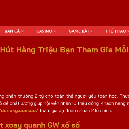
BẮN CÁ
CASINO
GAME BÀI
THỂ THAO
 Hút Hàng Triệu Bạn Tham Gia Mỗi
úng phần thưởng 2 tỷ cho toàn thể người yêu toán học. Thư
ô đề chất lượng giúp hội viên nhận 10 triệu đồng. Khách hàng
/donaky.com.co/
tham gia dự đoán chuẩn 2 lô chính.
iết xoay quanh GW xổ số