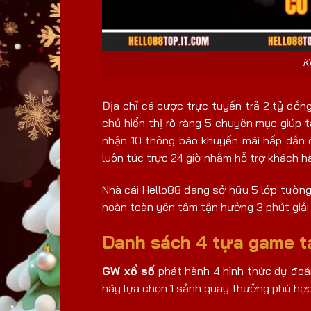
K
Địa chỉ cá cược trực tuyến trả 2 tỷ đồng
chủ hiển thị rõ ràng 5 chuyên mục giúp 
nhận 10 thông báo khuyến mãi hấp dẫn q
luôn túc trực 24 giờ nhằm hỗ trợ khách hà
Nhà cái Hello88 đang sở hữu 5 lớp tường
hoàn toàn yên tâm tận hưởng 3 phút giải 
Danh sách 4 tựa game tạ
GW xổ số
phát hành 4 hình thức dự đoán
hãy lựa chọn 1 sảnh quay thưởng phù hợp n