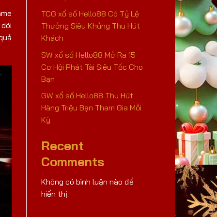
ame
TCG xổ số Hello88 Có Tỷ Lệ
 dõi
Thưởng Siêu Khủng Thu Hút
 quả
Khách
SW xổ số Hello88 Mở Ra 15
Cơ Hội Phát Tài Siêu Tốc Cho
Bạn
GW xổ số Hello88 Thu Hút
Hàng Triệu Bạn Tham Gia Mỗi
Kỳ
Recent
Comments
Không có bình luận nào để
hiển thị.