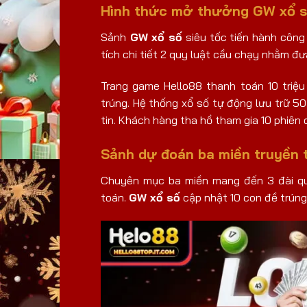
Hình thức mở thưởng GW xổ s
Sảnh
GW xổ số
siêu tốc tiến hành công
tích chi tiết 2 quy luật cầu chạy nhằm đư
Trang game Hello88 thanh toán 10 triệ
trúng. Hệ thống xổ số tự động lưu trữ 50
tin. Khách hàng tha hồ tham gia 10 phiên
Sảnh dự đoán ba miền truyền 
Chuyên mục ba miền mang đến 3 đài qu
toán.
GW xổ số
cập nhật 10 con đề trúng 