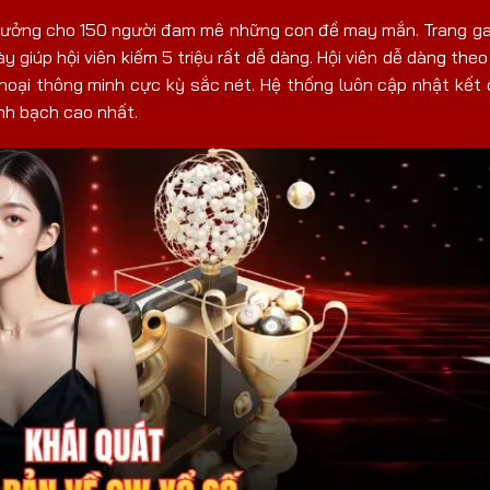
 tưởng cho 150 người đam mê những con đề may mắn. Trang g
 giúp hội viên kiếm 5 triệu rất dễ dàng. Hội viên dễ dàng theo
hoại thông minh cực kỳ sắc nét. Hệ thống luôn cập nhật kết
nh bạch cao nhất.