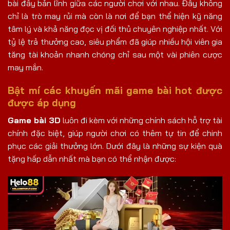
bài đầy bản lĩnh giữa các người chơi với nhau. Đây không
chỉ là trò may rủi mà còn là nơi để bạn thể hiện kỹ năng
tâm lý và khả năng đọc vị đối thủ chuyên nghiệp nhất. Với
tỷ lệ trả thưởng cao, siêu phẩm đã giúp nhiều hội viên gia
tăng tài khoản nhanh chóng chỉ sau một vài phiên cược
may mắn.
Bật mí các khuyến mãi game bài hot được
được áp dụng
Game bài 3D
luôn đi kèm với những chính sách hỗ trợ tài
chính đặc biệt, giúp người chơi có thêm tự tin để chinh
phục các giải thưởng lớn. Dưới đây là những sự kiện quà
tặng hấp dẫn nhất mà bạn có thể nhận được: