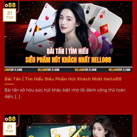
21
Th3
Bài Tấn | Tìm Hiểu Siêu Phẩm Hút Khách Nhất Hello88
Bài tấn sở hữu sức hút khác biệt nhờ lối đánh công thủ toàn
diện, [...]
21
Th3