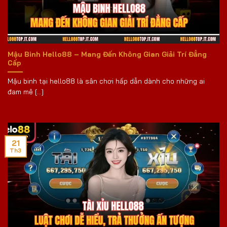
Mậu Binh Hello88 – Mang Đến Không Gian Giải Trí Đẳng
Cấp
Mậu binh tại hello88 là sân chơi hấp dẫn dành cho những ai
đam mê [...]
21
Th3