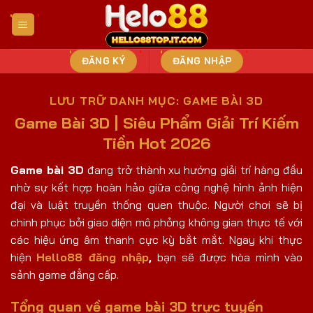
Bỏ
qua
nội
dung
ĐĂNG KÝ
ĐĂNG NHẬP
LƯU TRỮ DANH MỤC:
GAME BÀI 3D
Game Bài 3D | Siêu Phẩm Giải Trí Kiếm
Tiền Hot 2026
Game bài 3D
đang trở thành xu hướng giải trí hàng đầu
nhờ sự kết hợp hoàn hảo giữa công nghệ hình ảnh hiện
đại và luật truyền thống quen thuộc. Người chơi sẽ bị
chinh phục bởi giao diện mô phỏng không gian thực tế với
các hiệu ứng âm thanh cực kỳ bắt mắt. Ngay khi thực
hiện
Hello88 đăng nhập
,
bạn sẽ được hòa mình vào
sảnh game đẳng cấp.
Tổng quan về game bài 3D trực tuyến