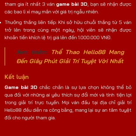
tham gia ít nhất 3 ván
game bài 3D
, bạn sẽ nhận được
các bao lì xì may mắn với giá trị ngẫu nhiên.
Thưởng thắng liên tiếp: Khi sở hữu chuỗi thắng từ 5 ván
trở lên trong cùng một ngày, hội viên sẽ nhận được
khoản tiền khích lệ trị giá lên đến 1.000.000 VNĐ.
Xem thêm:
Thể Thao Hello88 Mang
Đến Giây Phút Giải Trí Tuyệt Vời Nhất
Kết luận
Game bài 3D
chắc chắn là sự lựa chọn không thể bỏ
qua đối với những ai yêu thích sự đổi mới và tính tiện lợi
trong giải trí trực tuyến. Mọi ván đấu tại địa chỉ giải trí
Hello88 đều diễn ra công bằng, mang lại sự an tâm tuyệt
đối cho người tham gia.