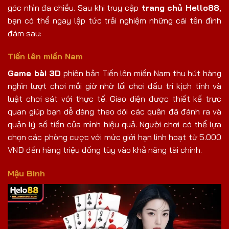
góc nhìn đa chiều. Sau khi truy cập
trang chủ Hello88
,
bạn có thể ngay lập tức trải nghiệm những cái tên đình
đám sau:
Tiến lên miền Nam
Game bài 3D
phiên bản Tiến lên miền Nam thu hút hàng
nghìn lượt chơi mỗi giờ nhờ lối chơi đấu trí kịch tính và
luật chơi sát với thực tế. Giao diện được thiết kế trực
quan giúp bạn dễ dàng theo dõi các quân đã đánh ra và
quản lý số tiền của mình hiệu quả. Người chơi có thể lựa
chọn các phòng cược với mức giới hạn linh hoạt từ 5.000
VNĐ đến hàng triệu đồng tùy vào khả năng tài chính.
Mậu Binh