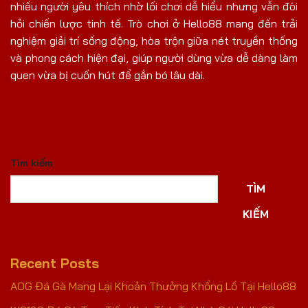
nhiều người yêu thích nhờ lối chơi dễ hiểu nhưng vẫn đòi
hỏi chiến lược tinh tế. Trò chơi ở Hello88 mang đến trải
nghiệm giải trí sống động, hòa trộn giữa nét truyền thống
và phong cách hiện đại, giúp người dùng vừa dễ dàng làm
quen vừa bị cuốn hút để gắn bó lâu dài.
Tìm kiếm
TÌM
KIẾM
Recent Posts
AOG Đá Gà Mang Lại Khoản Thưởng Khổng Lồ Tại Hello88