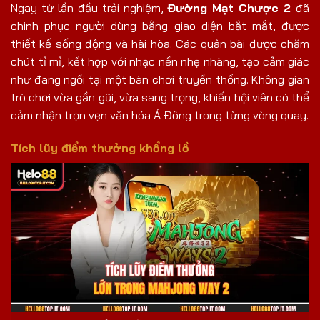
Ngay từ lần đầu trải nghiệm,
Đường Mạt Chược 2
đã
chinh phục người dùng bằng giao diện bắt mắt, được
thiết kế sống động và hài hòa. Các quân bài được chăm
chút tỉ mỉ, kết hợp với nhạc nền nhẹ nhàng, tạo cảm giác
như đang ngồi tại một bàn chơi truyền thống. Không gian
trò chơi vừa gần gũi, vừa sang trọng, khiến hội viên có thể
cảm nhận trọn vẹn văn hóa Á Đông trong từng vòng quay.
Tích lũy điểm thưởng khổng lồ