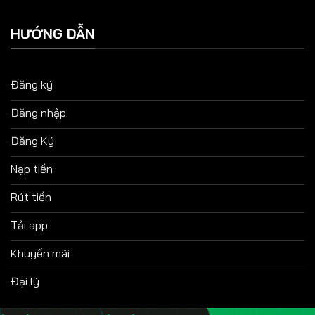
HƯỚNG DẪN
Đăng ký
Đăng nhập
Đăng Ký
Nạp tiền
Rút tiền
Tải app
Khuyến mãi
Đại lý