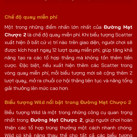
Chế độ quay miễn phí
Một trong những điểm nhấn lớn nhất của
Đường Mạt
Chược 2
là chế độ quay miễn phí. Khi biểu tượng Scatter
xuất hiện ở bất cứ vị trí nào trên giao diện, người chơi sẽ
được kích hoạt ngay 12 lượt quay miễn phí, giúp tăng khả
năng tạo ra các tổ hợp thắng mà không tốn thêm tiền
cược. Đặc biệt, nếu xuất hiện thêm các Scatter trong
vòng quay miễn phí, mỗi biểu tượng mới sẽ cộng thêm 2
lượt quay, mở ra chuỗi cơ hội thắng liên tục và nâng tổng
giải thưởng lên mức cao hơn.
Biểu tượng Wild nổi bật trong Đường Mạt Chược 2
Biểu tượng Wild là một trong những công cụ quan trọng
nhất trong
Đường Mạt Chược 2
, giúp người chơi hoàn
thiện các tổ hợp trúng thưởng một cách nhanh chóng.
Wild có khả năng thay thế cho tất cả các biểu tượng