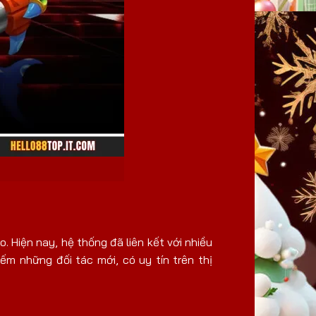
 Hiện nay, hệ thống đã liên kết với nhiều
ếm những đối tác mới, có uy tín trên thị