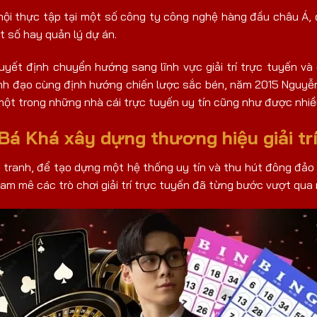
hội thực tập tại một số công ty công nghệ hàng đầu châu Á, đ
t số hay quản lý dự án.
uyết định chuyển hướng sang lĩnh vực giải trí trực tuyến và
nh đạo cùng định hướng chiến lược sắc bén, năm 2015 Nguyễ
ột trong những nhà cái trực tuyến uy tín cũng như được nhiều
Bá Khá xây dựng thương hiệu giải t
ạnh tranh, để tạo dựng một hệ thống uy tín và thu hút đông đảo
đam mê các trò chơi giải trí trực tuyến đã từng bước vượt qua