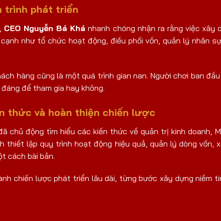
trình phát triển
n,
CEO Nguyễn Bá Khá
nhanh chóng nhận ra rằng việc xây d
 cạnh như tổ chức hoạt động, điều phối vốn, quản lý nhân 
hách hàng cũng là một quá trình gian nan. Người chơi ban đầu c
à đáng để tham gia hay không.
n thức và hoàn thiện chiến lược
ã chủ động tìm hiểu các kiến thức về quản trị kinh doanh, M
ách thiết lập quy trình hoạt động hiệu quả, quản lý dòng vốn
t cách bài bản.
nh chiến lược phát triển lâu dài, từng bước xây dựng niềm ti