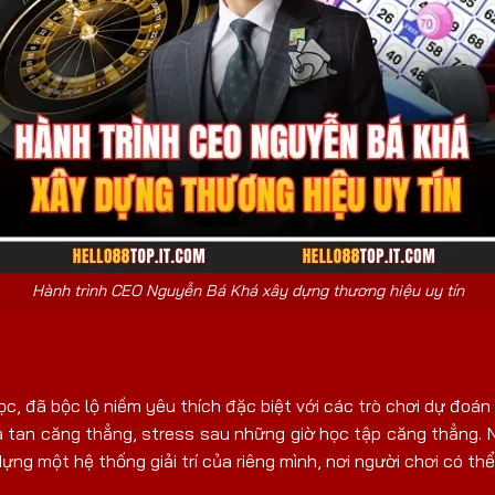
Hành trình CEO Nguyễn Bá Khá xây dựng thương hiệu uy tín
, đã bộc lộ niềm yêu thích đặc biệt với các trò chơi dự đoán v
xua tan căng thẳng, stress sau những giờ học tập căng thẳng.
ng một hệ thống giải trí của riêng mình, nơi người chơi có thể