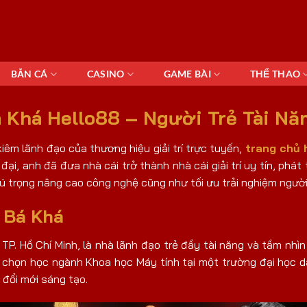
BẮN CÁ
CASINO
GAME BÀI
THỂ THAO
 Khá Hello88 – Người Trẻ Tài Năn
kiêm lãnh đạo của thương hiệu giải trí trực tuyến,
trang chủ 
ại, anh đã đưa nhà cái trở thành nhà cái giải trí uy tín, phá
hú trọng nâng cao công nghệ cũng như tối ưu trải nghiệm người
 Bá Khá
i TP. Hồ Chí Minh, là nhà lãnh đạo trẻ đầy tài năng và tầm nhì
chọn học ngành Khoa học Máy tính tại một trường đại học da
 đổi mới sáng tạo.