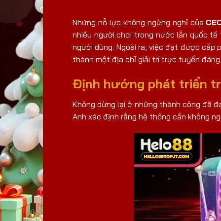
Những nỗ lực không ngừng nghỉ của
CEO
nhiều người chơi trong nước lẫn quốc tế 
người dùng. Ngoài ra, việc đạt được cấp 
thành một địa chỉ giải trí trực tuyến đáng
Định hướng phát triển 
Không dừng lại ở những thành công đã đ
Anh xác định rằng hệ thống cần không ngừ