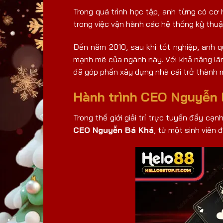
Trong quá trình học tập, anh từng có cơ 
trong việc vận hành các hệ thống kỹ thuậ
Đến năm 2010, sau khi tốt nghiệp, anh q
mạnh mẽ của ngành này. Với khả năng lã
đã góp phần xây dựng nhà cái trở thành m
Hành trình CEO Nguyễn 
Trong thế giới giải trí trực tuyến đầy c
CEO Nguyễn Bá Khá
, từ một sinh viên 